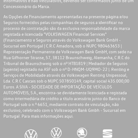
informativos e não vinculativos, devendo ser confirmados junto de um
Concessionário da Marca.
As Opções de Financiamento apresentadas na presente página e/ou
Seguros fornecidos pelas companhias de seguros a identificar no
processo de contratação são da exclusiva responsabilidade da marca
registada e licenciada "VOLKSWAGEN Financial Services"
(Financiamento e Seguros através do Volkswagen Bank GmbH -
Sucursal em Portugal | C.R.C Amadora, sob o NUPC 980463653 |
Representação Permanente de Volkswagen Bank GmbH, com sede na
Rua Gifhorner Strasse, 57, 38112 Braunschweig, Alemanha, C.R.C do
Tribunal de Braunschweig sob o nº HTB1819 | Mediador de Seguros
(agente) registado na ASF sob o nº D-HNQM-UQ9MO-22 |. Renting e
Serviços de Mobilidade através da Volkswagen Renting Unipessoal,
Lda. C.R.C Cascais sob o NUPC 507850149, capital social 435.000,00
Euros. A SIVA - SOCIEDADE DE IMPORTAÇÃO DE VEÍCULOS
AUTOMÓVEIS, S.A., encontra-se devidamente licenciada e registada
como intermediária de crédito a título acessório junto do Banco de
Portugal sob o n.º 6651, mediante contrato de vinculação, não
exclusivo, celebrado com o Volkswagen Bank Gmbh - Sucursal em
Portugal. Para mais informações
aqui.