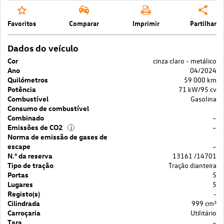
Favoritos
Comparar
Imprimir
Partilhar
Dados do veículo
Cor
cinza claro - metálico
Ano
04/2024
Quilómetros
59 000 km
Potência
71 kW/95 cv
Combustível
Gasolina
Consumo de combustível
Combinado
–
Emissões de CO2
–
i
Norma de emissão de gases de
escape
–
N.º da reserva
13161 /14701
Tipo de tração
Tração dianteira
Portas
5
Lugares
5
Registo(s)
-
Cilindrada
999 cm³
Carroçaria
Utilitário
Tara
–