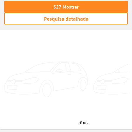
527
Mostrar
Pesquisa detalhada
€ ∞,-