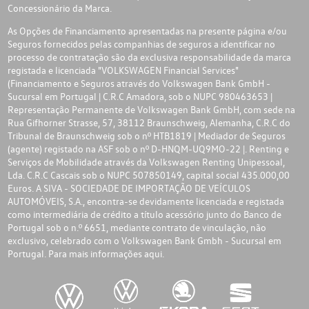
Concessionário da Marca.
As Opções de Financiamento apresentadas na presente página e/ou
Seguros fornecidos pelas companhias de seguros a identificar no
processo de contratação são da exclusiva responsabilidade da marca
registada e licenciada "VOLKSWAGEN Financial Services"
(Financiamento e Seguros através do Volkswagen Bank GmbH -
Sucursal em Portugal | C.R.C Amadora, sob o NUPC 980463653 |
Representação Permanente de Volkswagen Bank GmbH, com sede na
Rua Gifhorner Strasse, 57, 38112 Braunschweig, Alemanha, C.R.C do
Tribunal de Braunschweig sob o nº HTB1819 | Mediador de Seguros
(agente) registado na ASF sob o nº D-HNQM-UQ9MO-22 |. Renting e
Serviços de Mobilidade através da Volkswagen Renting Unipessoal,
Lda. C.R.C Cascais sob o NUPC 507850149, capital social 435.000,00
Euros. A SIVA - SOCIEDADE DE IMPORTAÇÃO DE VEÍCULOS
AUTOMÓVEIS, S.A., encontra-se devidamente licenciada e registada
como intermediária de crédito a título acessório junto do Banco de
Portugal sob o n.º 6651, mediante contrato de vinculação, não
exclusivo, celebrado com o Volkswagen Bank Gmbh - Sucursal em
Portugal. Para mais informações
aqui.