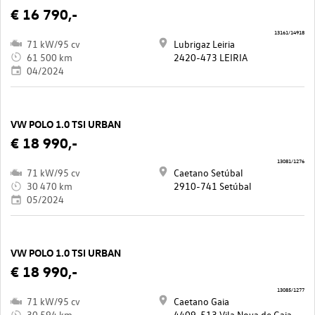
€ 16 790,-
13161/14918
71 kW/95 cv
Lubrigaz Leiria
61 500 km
2420-473 LEIRIA
04/2024
VW POLO 1.0 TSI URBAN
€ 18 990,-
13081/1276
71 kW/95 cv
Caetano Setúbal
30 470 km
2910-741 Setúbal
05/2024
VW POLO 1.0 TSI URBAN
€ 18 990,-
13085/1277
71 kW/95 cv
Caetano Gaia
30 594 km
4409-513 Vila Nova de Gaia