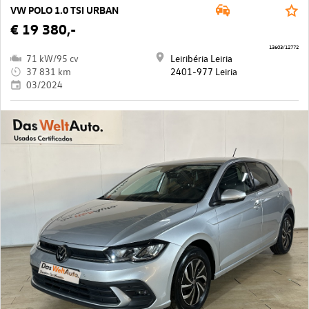
VW POLO 1.0 TSI URBAN
€ 19 380,-
13603/12772
71 kW/95 cv
Leiribéria Leiria
37 831 km
2401-977 Leiria
03/2024