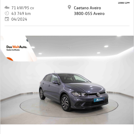
13083/1299
71 kW/95 cv
Caetano Aveiro
43 749 km
3800-055 Aveiro
04/2024