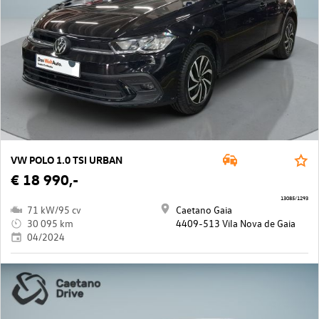
VW POLO 1.0 TSI URBAN
€ 18 990,-
13085/1293
71 kW/95 cv
Caetano Gaia
30 095 km
4409-513 Vila Nova de Gaia
04/2024