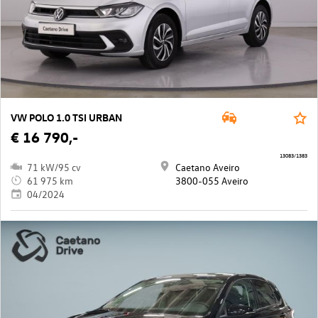
VW POLO 1.0 TSI URBAN
€ 16 790,-
13083/1383
71 kW/95 cv
Caetano Aveiro
61 975 km
3800-055 Aveiro
04/2024