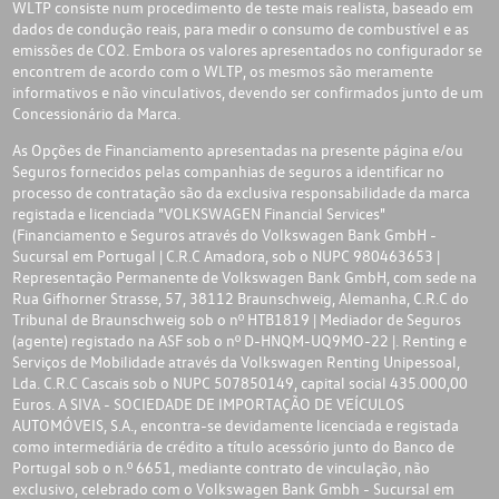
WLTP consiste num procedimento de teste mais realista, baseado em
dados de condução reais, para medir o consumo de combustível e as
emissões de CO2. Embora os valores apresentados no configurador se
encontrem de acordo com o WLTP, os mesmos são meramente
informativos e não vinculativos, devendo ser confirmados junto de um
Concessionário da Marca.
As Opções de Financiamento apresentadas na presente página e/ou
Seguros fornecidos pelas companhias de seguros a identificar no
processo de contratação são da exclusiva responsabilidade da marca
registada e licenciada "VOLKSWAGEN Financial Services"
(Financiamento e Seguros através do Volkswagen Bank GmbH -
Sucursal em Portugal | C.R.C Amadora, sob o NUPC 980463653 |
Representação Permanente de Volkswagen Bank GmbH, com sede na
Rua Gifhorner Strasse, 57, 38112 Braunschweig, Alemanha, C.R.C do
Tribunal de Braunschweig sob o nº HTB1819 | Mediador de Seguros
(agente) registado na ASF sob o nº D-HNQM-UQ9MO-22 |. Renting e
Serviços de Mobilidade através da Volkswagen Renting Unipessoal,
Lda. C.R.C Cascais sob o NUPC 507850149, capital social 435.000,00
Euros. A SIVA - SOCIEDADE DE IMPORTAÇÃO DE VEÍCULOS
AUTOMÓVEIS, S.A., encontra-se devidamente licenciada e registada
como intermediária de crédito a título acessório junto do Banco de
Portugal sob o n.º 6651, mediante contrato de vinculação, não
exclusivo, celebrado com o Volkswagen Bank Gmbh - Sucursal em