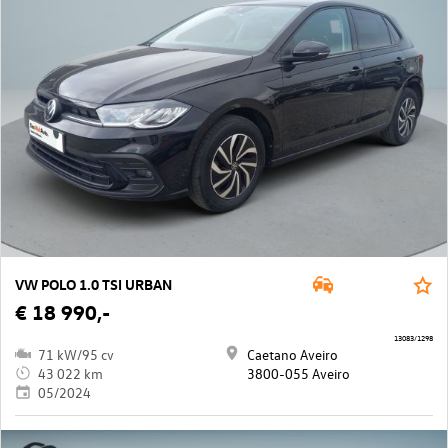
VW POLO 1.0 TSI URBAN
€ 18 990,-
13083/1298
71 kW/95 cv
Caetano Aveiro
43 022 km
3800-055 Aveiro
05/2024