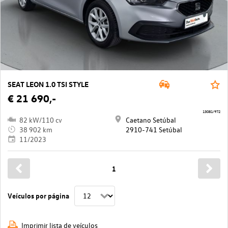
SEAT LEON 1.0 TSI STYLE
€ 21 690,-
13081/972
82 kW/110 cv
Caetano Setúbal
38 902 km
2910-741 Setúbal
11/2023
1
Veículos por página
Imprimir lista de veículos