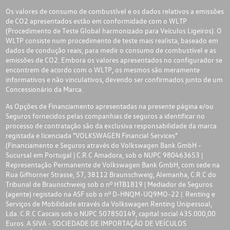
Os valores de consumo de combustível e os dados relativos a emissões
de CO2 apresentados estão em conformidade com o WLTP
(Procedimento de Teste Global harmonizado para Veículos Ligeiros). O
WLTP consiste num procedimento de teste mais realista, baseado em
dados de condução reais, para medir o consumo de combustível e as
emissões de CO2. Embora os valores apresentados no configurador se
encontrem de acordo com o WLTP, os mesmos são meramente
informativos e não vinculativos, devendo ser confirmados junto de um
Concessionário da Marca.
As Opções de Financiamento apresentadas na presente página e/ou
Seguros fornecidos pelas companhias de seguros a identificar no
processo de contratação são da exclusiva responsabilidade da marca
registada e licenciada "VOLKSWAGEN Financial Services"
(Financiamento e Seguros através do Volkswagen Bank GmbH -
Sucursal em Portugal | C.R.C Amadora, sob o NUPC 980463653 |
Representação Permanente de Volkswagen Bank GmbH, com sede na
Rua Gifhorner Strasse, 57, 38112 Braunschweig, Alemanha, C.R.C do
Tribunal de Braunschweig sob o nº HTB1819 | Mediador de Seguros
(agente) registado na ASF sob o nº D-HNQM-UQ9MO-22 |. Renting e
Serviços de Mobilidade através da Volkswagen Renting Unipessoal,
Lda. C.R.C Cascais sob o NUPC 507850149, capital social 435.000,00
Euros. A SIVA - SOCIEDADE DE IMPORTAÇÃO DE VEÍCULOS