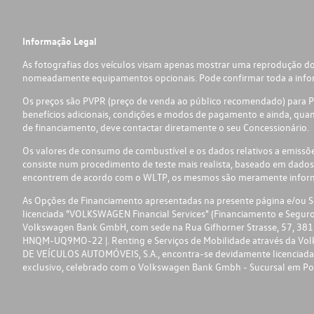
Informação Legal
As fotografias dos veículos visam apenas mostrar uma reprodução do
nomeadamente equipamentos opcionais. Pode confirmar toda a informa
Os preços são PVPR (preço de venda ao público recomendado) para Por
benefícios adicionais, condições e modos de pagamento e ainda, quand
de financiamento, deve contactar diretamente o seu Concessionário.
Os valores de consumo de combustível e os dados relativos a emiss
consiste num procedimento de teste mais realista, baseado em dados
encontrem de acordo com o WLTP, os mesmos são meramente informat
As Opções de Financiamento apresentadas na presente página e/ou Seg
licenciada "VOLKSWAGEN Financial Services" (Financiamento e Segu
Volkswagen Bank GmbH, com sede na Rua Gifhorner Strasse, 57, 3811
HNQM-UQ9MO-22 |. Renting e Serviços de Mobilidade através da Vol
DE VEÍCULOS AUTOMÓVEIS, S.A., encontra-se devidamente licenciada e 
exclusivo, celebrado com o Volkswagen Bank Gmbh - Sucursal em Po