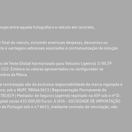
ças entre aquela fotografia e o veículo em concreto,
inal do veículo, incluindo eventuais despesas, descontos ou
lo e vantagens adicionais associadas à contratualização de solução
 de Teste Global harmonizado para Veículos Ligeiros). O WLTP
e CO2. Embora os valores apresentados no configurador se
nário da Marca.
 contratação são da exclusiva responsabilidade da marca registada e
dora, sob o NUPC 980463653 | Representação Permanente de
B1819 | Mediador de Seguros (agente) registado na ASF sob o nº D-
apital social 435.000,00 Euros. A SIVA - SOCIEDADE DE IMPORTAÇÃO
 de Portugal sob o n.º 6651, mediante contrato de vinculação, não