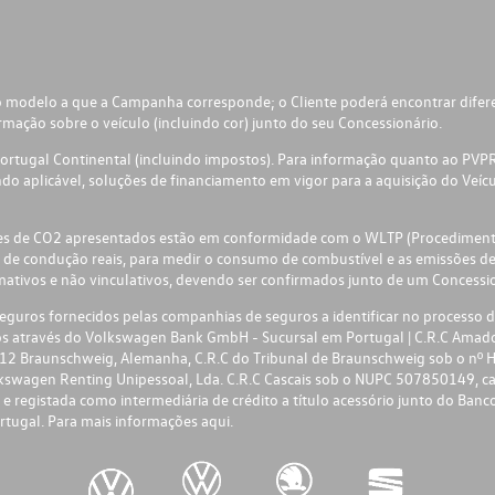
 modelo a que a Campanha corresponde; o Cliente poderá encontrar diferen
ção sobre o veículo (incluindo cor) junto do seu Concessionário.
tugal Continental (incluindo impostos). Para informação quanto ao PVPR f
o aplicável, soluções de financiamento em vigor para a aquisição do Veícu
ões de CO2 apresentados estão em conformidade com o WLTP (Procedimento
 de condução reais, para medir o consumo de combustível e as emissões d
ivos e não vinculativos, devendo ser confirmados junto de um Concessio
uros fornecidos pelas companhias de seguros a identificar no processo de
ros através do Volkswagen Bank GmbH - Sucursal em Portugal | C.R.C Ama
2 Braunschweig, Alemanha, C.R.C do Tribunal de Braunschweig sob o nº HT
kswagen Renting Unipessoal, Lda. C.R.C Cascais sob o NUPC 507850149, c
registada como intermediária de crédito a título acessório junto do Banco
rtugal. Para mais informações
aqui.