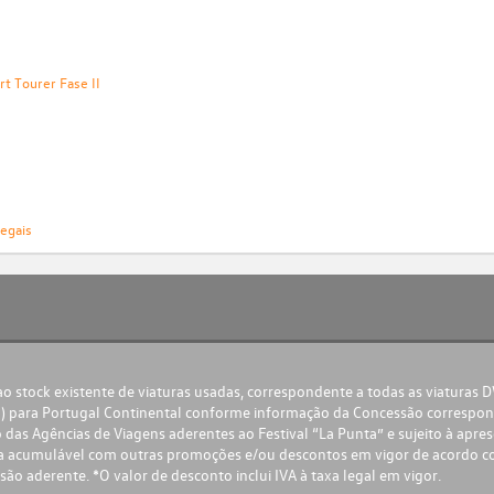
t Tourer Fase II
legais
 stock existente de viaturas usadas, correspondente a todas as viaturas 
) para Portugal Continental conforme informação da Concessão correspond
das Agências de Viagens aderentes ao Festival “La Punta” e sujeito à apre
nha acumulável com outras promoções e/ou descontos em vigor de acordo 
são aderente. *O valor de desconto inclui IVA à taxa legal em vigor.