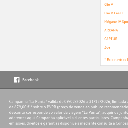
Clio V
Clio V Fase II
Mégane IV Spor
ARKANA
CAPTUR
Zoe
* Exibir avisos 
Facebook
Campanha “La Punta” válida de 09/02/2026 a 31/12/2026, limitada ao
de 679,00 € * sobre o PVPR (preço de venda ao público recomendado
desconto corresponde ao valor da viagem “La Punta”, adquirida junto 
aderentes
aqui
. Campanha aplicável a clientes particulares. Campa
emissões, direitos e garantias disponíveis mediante consulta à Conces