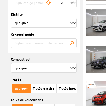
Distrito
Concessionário
Combustível
Tração
qualquer
Tração traseira
Tração integral
Tração 
Caixa de velocidades