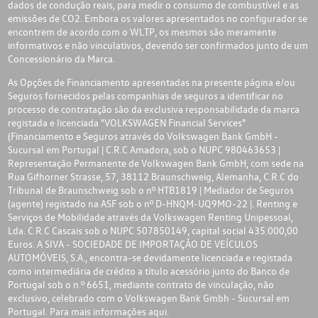
dados de condução reais, para medir o consumo de combustível e as
emissões de CO2. Embora os valores apresentados no configurador se
encontrem de acordo com o WLTP, os mesmos são meramente
informativos e não vinculativos, devendo ser confirmados junto de um
Concessionário da Marca.
As Opções de Financiamento apresentadas na presente página e/ou
Seguros fornecidos pelas companhias de seguros a identificar no
processo de contratação são da exclusiva responsabilidade da marca
registada e licenciada "VOLKSWAGEN Financial Services"
(Financiamento e Seguros através do Volkswagen Bank GmbH -
Sucursal em Portugal | C.R.C Amadora, sob o NUPC 980463653 |
Representação Permanente de Volkswagen Bank GmbH, com sede na
Rua Gifhorner Strasse, 57, 38112 Braunschweig, Alemanha, C.R.C do
Tribunal de Braunschweig sob o nº HTB1819 | Mediador de Seguros
(agente) registado na ASF sob o nº D-HNQM-UQ9MO-22 |. Renting e
Serviços de Mobilidade através da Volkswagen Renting Unipessoal,
Lda. C.R.C Cascais sob o NUPC 507850149, capital social 435.000,00
Euros. A SIVA - SOCIEDADE DE IMPORTAÇÃO DE VEÍCULOS
AUTOMÓVEIS, S.A., encontra-se devidamente licenciada e registada
como intermediária de crédito a título acessório junto do Banco de
Portugal sob o n.º 6651, mediante contrato de vinculação, não
exclusivo, celebrado com o Volkswagen Bank Gmbh - Sucursal em
Portugal. Para mais informações
aqui.