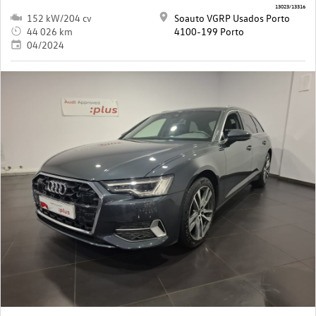
13023/13316
152 kW/204 cv
Soauto VGRP Usados Porto
44 026 km
4100-199 Porto
04/2024