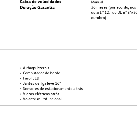
Caixa de velocidades
Manual
Duração Garantia
36
meses (por acordo, nos
do art.º 12.º do DL nº 84/2
outubro)
Airbags laterais
Computador de bordo
Farol LED
Jantes de liga leve 16"
Sensores de estacionamento a trás
Vidros elétricos atrás
Volante multifuncional