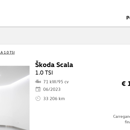
P
A 1.0 TSI
Škoda Scala
1.0 TSI
71 kW/95 cv
€ 
06/2023
33 206 km
Carregan
fi