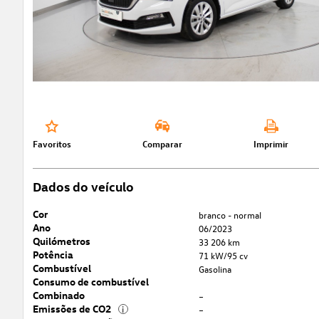
Favoritos
Comparar
Imprimir
Dados do veículo
Cor
branco - normal
Ano
06/2023
Quilómetros
33 206 km
Potência
71 kW/95 cv
Combustível
Gasolina
Consumo de combustível
Combinado
–
Emissões de CO2
i
–