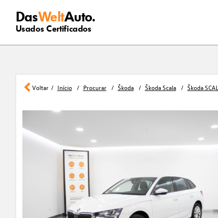
Das
Welt
Auto.
Usados Certificados
Voltar
Início
Procurar
Škoda
Škoda Scala
Škoda SCAL