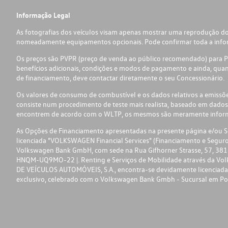
Informação Legal
As fotografias dos veículos visam apenas mostrar uma reprodução do
nomeadamente equipamentos opcionais. Pode confirmar toda a informa
Os preços são PVPR (preço de venda ao público recomendado) para Por
benefícios adicionais, condições e modos de pagamento e ainda, quand
de financiamento, deve contactar diretamente o seu Concessionário.
Os valores de consumo de combustível e os dados relativos a emiss
consiste num procedimento de teste mais realista, baseado em dados
encontrem de acordo com o WLTP, os mesmos são meramente informat
As Opções de Financiamento apresentadas na presente página e/ou Seg
licenciada "VOLKSWAGEN Financial Services" (Financiamento e Segu
Volkswagen Bank GmbH, com sede na Rua Gifhorner Strasse, 57, 3811
HNQM-UQ9MO-22 |. Renting e Serviços de Mobilidade através da Vol
DE VEÍCULOS AUTOMÓVEIS, S.A., encontra-se devidamente licenciada e 
exclusivo, celebrado com o Volkswagen Bank Gmbh - Sucursal em Po