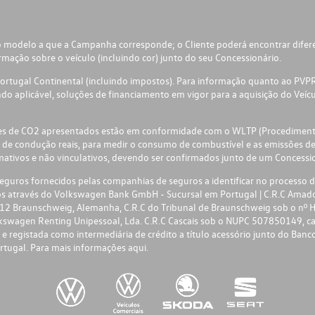
 modelo a que a Campanha corresponde; o Cliente poderá encontrar diferen
ção sobre o veículo (incluindo cor) junto do seu Concessionário.
tugal Continental (incluindo impostos). Para informação quanto ao PVPR f
o aplicável, soluções de financiamento em vigor para a aquisição do Veícu
ões de CO2 apresentados estão em conformidade com o WLTP (Procedimento
 de condução reais, para medir o consumo de combustível e as emissões d
ivos e não vinculativos, devendo ser confirmados junto de um Concessio
uros fornecidos pelas companhias de seguros a identificar no processo de
ros através do Volkswagen Bank GmbH - Sucursal em Portugal | C.R.C Ama
2 Braunschweig, Alemanha, C.R.C do Tribunal de Braunschweig sob o nº HT
kswagen Renting Unipessoal, Lda. C.R.C Cascais sob o NUPC 507850149, c
registada como intermediária de crédito a título acessório junto do Banco
rtugal. Para mais informações
aqui.