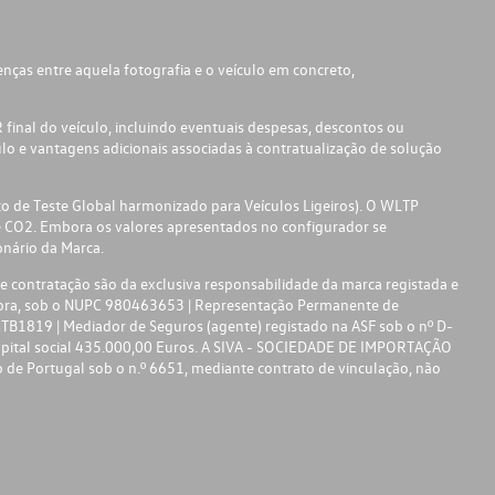
ças entre aquela fotografia e o veículo em concreto,
inal do veículo, incluindo eventuais despesas, descontos ou
lo e vantagens adicionais associadas à contratualização de solução
 de Teste Global harmonizado para Veículos Ligeiros). O WLTP
e CO2. Embora os valores apresentados no configurador se
nário da Marca.
 contratação são da exclusiva responsabilidade da marca registada e
dora, sob o NUPC 980463653 | Representação Permanente de
B1819 | Mediador de Seguros (agente) registado na ASF sob o nº D-
apital social 435.000,00 Euros. A SIVA - SOCIEDADE DE IMPORTAÇÃO
 de Portugal sob o n.º 6651, mediante contrato de vinculação, não