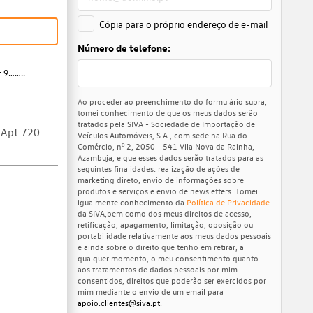
Cópia para o próprio endereço de e-mail
Número de telefone:
……..
r 9……..
Ao proceder ao preenchimento do formulário supra,
tomei conhecimento de que os meus dados serão
tratados pela SIVA - Sociedade de Importação de
 Apt 720
Veículos Automóveis, S.A., com sede na Rua do
Comércio, nº 2, 2050 - 541 Vila Nova da Rainha,
Azambuja, e que esses dados serão tratados para as
seguintes finalidades: realização de ações de
marketing direto, envio de informações sobre
produtos e serviços e envio de newsletters. Tomei
igualmente conhecimento da
Política de Privacidade
da SIVA,bem como dos meus direitos de acesso,
retificação, apagamento, limitação, oposição ou
portabilidade relativamente aos meus dados pessoais
e ainda sobre o direito que tenho em retirar, a
qualquer momento, o meu consentimento quanto
aos tratamentos de dados pessoais por mim
consentidos, direitos que poderão ser exercidos por
mim mediante o envio de um email para
apoio.clientes@siva.pt
.